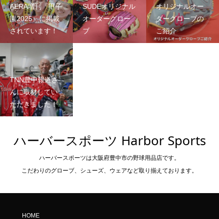
AERA増刊『甲子
SUDEオリジナル
オリジナルオー
園2025』に掲載
オーダーグロー
ダーグローブの
されています！
ブ
ご紹介
TNN豊中報道さ
んに取材してい
ただきました！
ハーバースポーツ Harbor Sports
ハーバースポーツは大阪府豊中市の野球用品店です。
こだわりのグローブ、シューズ、ウェアなど取り揃えております。
HOME