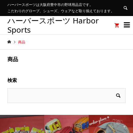
ハーバースポーツは大阪府豊中市の野球用品店です。
こだわりのグローブ、シューズ、ウェアなど取り揃えております。
ハーバースポーツ Harbor


Sports
商品
商品
検索