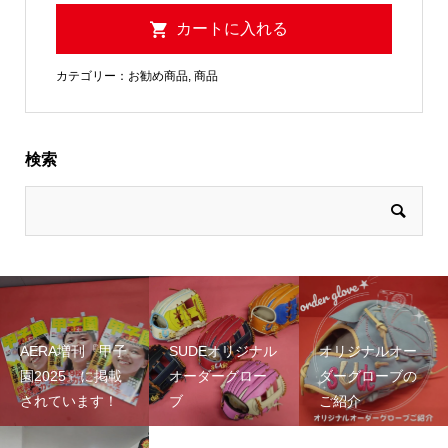
カテゴリー：
お勧め商品
,
商品
検索
AERA増刊『甲子
SUDEオリジナル
オリジナルオー
園2025』に掲載
オーダーグロー
ダーグローブの
されています！
ブ
ご紹介