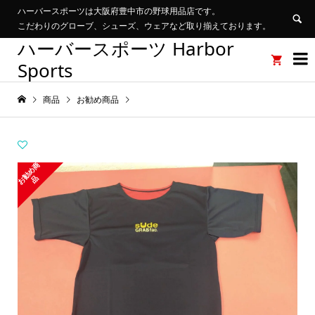
ハーバースポーツは大阪府豊中市の野球用品店です。
こだわりのグローブ、シューズ、ウェアなど取り揃えております。
ハーバースポーツ Harbor


Sports
商品
お勧め商品
お
勧
め
商
品